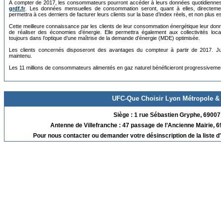
À compter de 2017, les consommateurs pourront accéder à leurs données quotidiennes v
grdf.fr
. Les données mensuelles de consommation seront, quant à elles, directemen
permettra à ces derniers de facturer leurs clients sur la base d’index réels, et non plus e
Cette meilleure connaissance par les clients de leur consommation énergétique leur donne
de réaliser des économies d’énergie. Elle permettra également aux collectivités loca
toujours dans l’optique d’une maîtrise de la demande d’énergie (MDE) optimisée.
Les clients concernés disposeront des avantages du compteur à partir de 2017. Jusq
maintenu.
Les 11 millions de consommateurs alimentés en gaz naturel bénéficieront progressivem
UFC-Que Choisir Lyon Métropole &
Siège : 1 rue Sébastien Gryphe, 6900
Antenne de Villefranche : 47 passage de l’Ancienne Mairie, 
Pour nous contacter ou demander votre désinscription de la liste d'